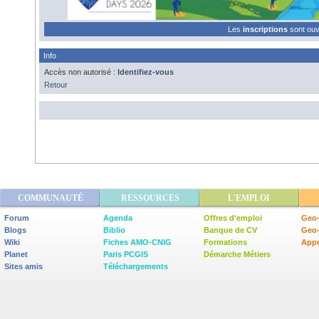
Les
inscriptions
sont ou
Info
Accès non autorisé :
Identifiez-vous
Retour
COMMUNAUTÉ
RESSOURCES
L'EMPLOI
Forum
Agenda
Offres d'emploi
Geo-
Blogs
Biblio
Banque de CV
Geo
Wiki
Fiches AMO-CNIG
Formations
Appe
Planet
Paris PCGIS
Démarche Métiers
Sites amis
Téléchargements