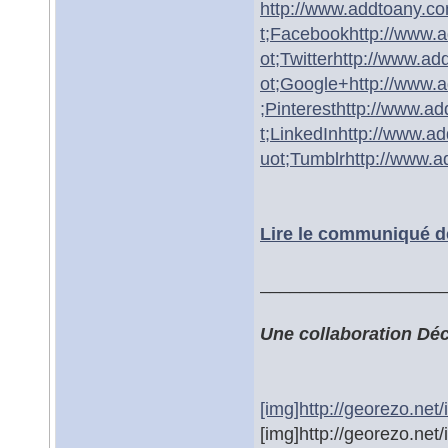
http://www.addtoany.c
t;Facebook
http://www.
ot;Twitter
http://www.ad
ot;Google+
http://www.
;Pinterest
http://www.ad
t;LinkedIn
http://www.a
uot;Tumblr
http://www.a
Lire le communiqué d
__________________
Une collaboration Dé
[img]http://georezo.net
[img]http://georezo.net