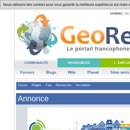
Nous utilisons des cookies pour vous garantir la meilleure expérience sur notre si
cookies.
J'ai
Le portail francophone
COMMUNAUTÉ
RESSOURCES
L' EMPLOI
Forums
Blogs
Wiki
Planet
Sites amis
Forum
Règles
Faq
Recherche
Inscription
Annonce