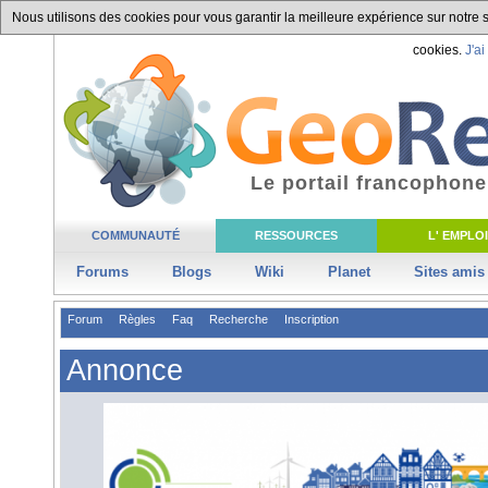
Nous utilisons des cookies pour vous garantir la meilleure expérience sur notre si
cookies.
J'ai
Le portail francophone
COMMUNAUTÉ
RESSOURCES
L' EMPLOI
Forums
Blogs
Wiki
Planet
Sites amis
Forum
Règles
Faq
Recherche
Inscription
Annonce