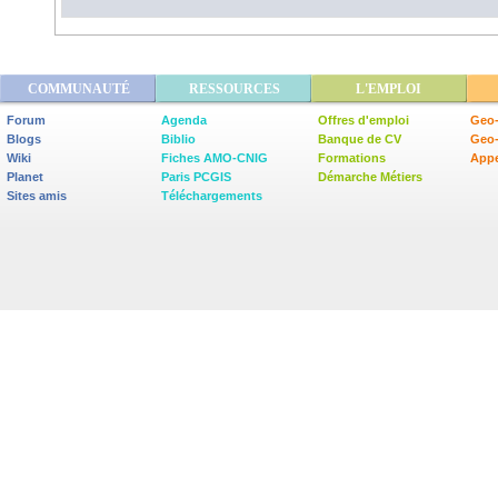
COMMUNAUTÉ
RESSOURCES
L'EMPLOI
Forum
Agenda
Offres d'emploi
Geo-
Blogs
Biblio
Banque de CV
Geo
Wiki
Fiches AMO-CNIG
Formations
Appe
Planet
Paris PCGIS
Démarche Métiers
Sites amis
Téléchargements