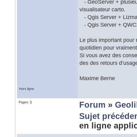
- GeoServer + plusieu
visualisateur carto.
- Qgis Server + Lizm
- Qgis Server + QWC
Le plus important pour mo
quotidien pour vraimen
Si vous avez des consei
des des retours d’usage
Maxime Berne
Hors ligne
Pages:
1
Forum
»
Geol
Sujet précéde
en ligne appl