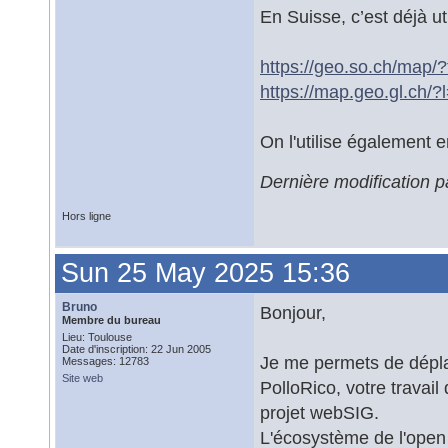
En Suisse, c’est déjà u
https://geo.so.ch/map/
https://map.geo.gl.ch
On l'utilise également e
Dernière modification 
Hors ligne
Sun 25 May 2025 15:36
Bruno
Bonjour,
Membre du bureau
Lieu: Toulouse
Date d'inscription: 22 Jun 2005
Je me permets de déplac
Messages: 12783
Site web
PolloRico, votre travai
projet webSIG.
L'écosystème de l'open 