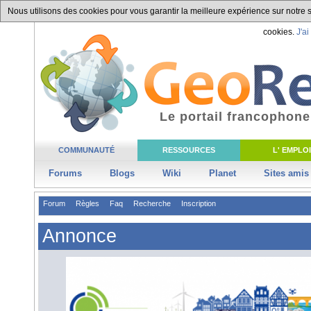
Nous utilisons des cookies pour vous garantir la meilleure expérience sur notre si
cookies.
J'ai
Le portail francophone
COMMUNAUTÉ
RESSOURCES
L' EMPLOI
Forums
Blogs
Wiki
Planet
Sites amis
Forum
Règles
Faq
Recherche
Inscription
Annonce