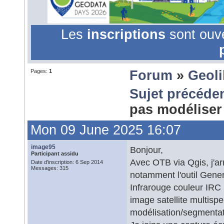
Les
inscriptions
sont ouv
Pages:
1
Forum
»
Geoli
Sujet précéde
pas modéliser
Mon 09 June 2025 16:07
image95
Bonjour,
Participant assidu
Avec OTB via Qgis, j'ar
Date d'inscription: 6 Sep 2014
Messages: 315
notamment l'outil Gener
Infrarouge couleur IRC 
image satellite multispe
modélisation/segmenta