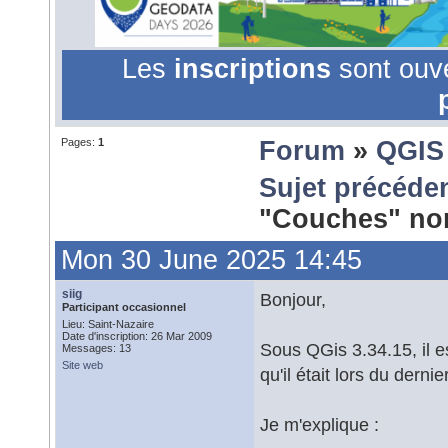
Les
inscriptions
sont ouv
Pages:
1
Forum
»
QGIS
Sujet précéde
"Couches" no
Mon 30 June 2025 14:45
siig
Bonjour,
Participant occasionnel
Lieu: Saint-Nazaire
Date d'inscription: 26 Mar 2009
Sous QGis 3.34.15, il es
Messages: 13
Site web
qu'il était lors du derni
Je m'explique :