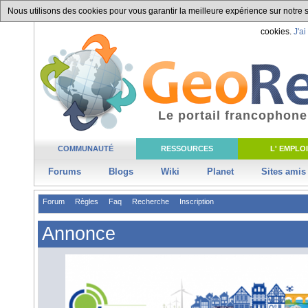
Nous utilisons des cookies pour vous garantir la meilleure expérience sur notre si
cookies.
J'ai
Le portail francophone
COMMUNAUTÉ
RESSOURCES
L' EMPLOI
Forums
Blogs
Wiki
Planet
Sites amis
Forum
Règles
Faq
Recherche
Inscription
Annonce