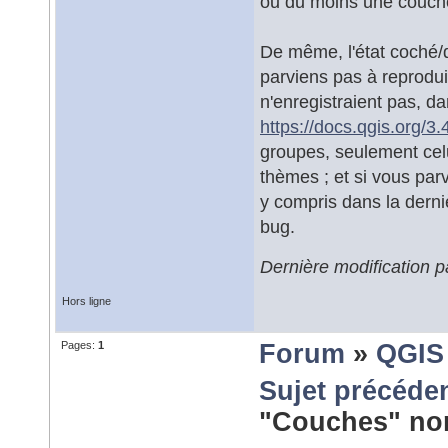
ou du moins une couche
De même, l'état coché/d
parviens pas à reprodui
n'enregistraient pas, d
https://docs.qgis.org/3
groupes, seulement celu
thèmes ; et si vous par
y compris dans la derni
bug.
Dernière modification 
Hors ligne
Pages:
1
Forum
»
QGIS
Sujet précéde
"Couches" no