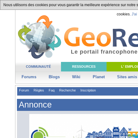
Nous utilisons des cookies pour vous garantir la meilleure expérience sur notre si
cookies.
J'ai
Le portail francophone
COMMUNAUTÉ
RESSOURCES
L' EMPLOI
Forums
Blogs
Wiki
Planet
Sites amis
Forum
Règles
Faq
Recherche
Inscription
Annonce