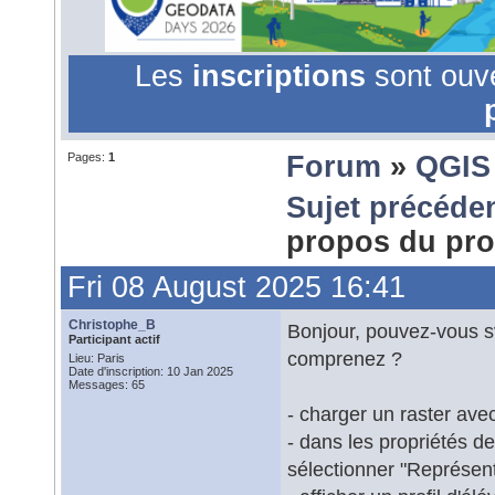
Les
inscriptions
sont ouv
Pages:
1
Forum
»
QGIS
Sujet précéde
propos du pro
Fri 08 August 2025 16:41
Christophe_B
Bonjour, pouvez-vous sv
Participant actif
comprenez ?
Lieu: Paris
Date d'inscription: 10 Jan 2025
Messages: 65
- charger un raster ave
- dans les propriétés de
sélectionner "Représente