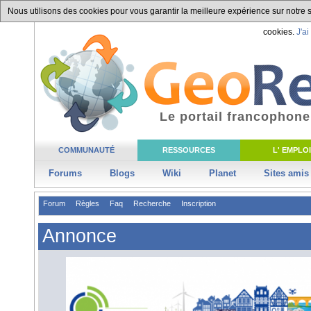
Nous utilisons des cookies pour vous garantir la meilleure expérience sur notre si
cookies.
J'ai
Le portail francophone
COMMUNAUTÉ
RESSOURCES
L' EMPLOI
Forums
Blogs
Wiki
Planet
Sites amis
Forum
Règles
Faq
Recherche
Inscription
Annonce