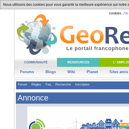
Nous utilisons des cookies pour vous garantir la meilleure expérience sur notre si
cookies.
J'ai
Le portail francophone
COMMUNAUTÉ
RESSOURCES
L' EMPLOI
Forums
Blogs
Wiki
Planet
Sites amis
Forum
Règles
Faq
Recherche
Inscription
Annonce