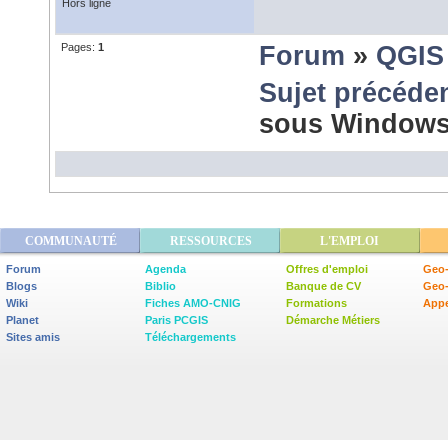
Hors ligne
Pages:
1
Forum
»
QGIS
Sujet précéde
sous Window
COMMUNAUTÉ
RESSOURCES
L'EMPLOI
Forum
Agenda
Offres d'emploi
Geo-
Blogs
Biblio
Banque de CV
Geo
Wiki
Fiches AMO-CNIG
Formations
Appe
Planet
Paris PCGIS
Démarche Métiers
Sites amis
Téléchargements