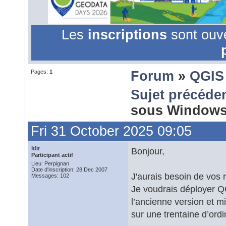
Les
inscriptions
sont ouv
Pages:
1
Forum
»
QGIS
Sujet précéde
sous Window
Fri 31 October 2025 09:05
Idir
Bonjour,
Participant actif
Lieu: Perpignan
Date d'inscription: 28 Dec 2007
J'aurais besoin de vos 
Messages: 102
Je voudrais déployer Q
l’ancienne version et mi
sur une trentaine d’ord