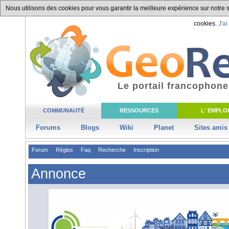
Nous utilisons des cookies pour vous garantir la meilleure expérience sur notre si
cookies.
J'ai
Le portail francophone
COMMUNAUTÉ
RESSOURCES
L' EMPLOI
Forums
Blogs
Wiki
Planet
Sites amis
Forum
Règles
Faq
Recherche
Inscription
Annonce