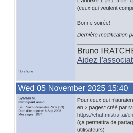
L'annexe 1 peut aider q
(ceux qui veulent comp
Bonne soirée!
Dernière modification 
Bruno IRATCH
Aidez l'associ
Hors ligne
Wed 05 November 2025 15:40
Sylvain M.
Pour ceux qui n'auraien
Participant assidu
en 2 pages* créé par Mis
Lieu: Saint-Pierre-des-Nids (53)
Date d'inscription: 8 Sep 2005
https://chat.mistral.ai
Messages: 1074
(ça permettra de partag
utilisateurs)