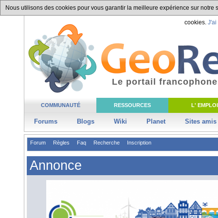
Nous utilisons des cookies pour vous garantir la meilleure expérience sur notre si
cookies.
J'ai
Le portail francophone
COMMUNAUTÉ
RESSOURCES
L' EMPLOI
Forums
Blogs
Wiki
Planet
Sites amis
Forum
Règles
Faq
Recherche
Inscription
Annonce