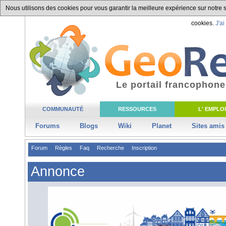
Nous utilisons des cookies pour vous garantir la meilleure expérience sur notre si
cookies.
J'ai
Le portail francophone
COMMUNAUTÉ
RESSOURCES
L' EMPLOI
Forums
Blogs
Wiki
Planet
Sites amis
Forum
Règles
Faq
Recherche
Inscription
Annonce