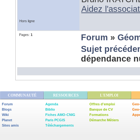
Aidez l'associ
Hors ligne
Pages:
1
Forum
»
Géom
Sujet précéde
dépendance 
COMMUNAUTÉ
RESSOURCES
L'EMPLOI
Forum
Agenda
Offres d'emploi
Geo-
Blogs
Biblio
Banque de CV
Geo
Wiki
Fiches AMO-CNIG
Formations
Appe
Planet
Paris PCGIS
Démarche Métiers
Sites amis
Téléchargements