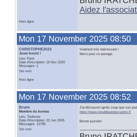
Bruno IRATCH
Aidez l'associ
Hors ligne
Mon 17 November 2025 08:50
CHRISTOPHE2025
Vraiment très intéressant !
Juste Inscrit !
Merci pour ce partage.
Lieu: Paris
Date d'inscription: 16 Nov 2025
Messages: 1
Site web
Hors ligne
Mon 17 November 2025 08:52
Bruno
J'ai découvert après coup que ces pod
Membre du bureau
https://www.republiquedescartes.fr
Lieu: Toulouse
Date d'inscription: 22 Jun 2005
Bonne journée!
Messages: 12786
Site web
Bruno IRATCH