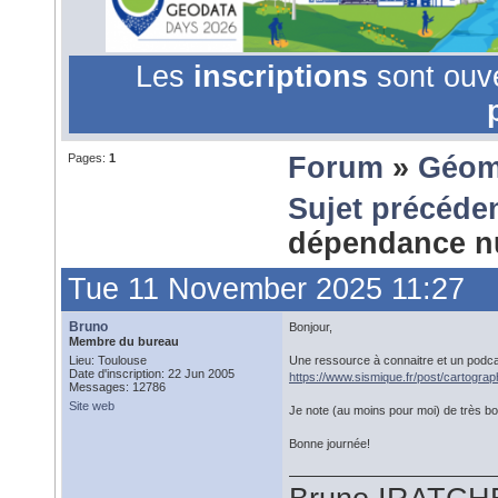
Les
inscriptions
sont ouv
Pages:
1
Forum
»
Géom
Sujet précéde
dépendance 
Tue 11 November 2025 11:27
Bruno
Bonjour,
Membre du bureau
Lieu: Toulouse
Une ressource à connaitre et un podca
Date d'inscription: 22 Jun 2005
https://www.sismique.fr/post/cartograp
Messages: 12786
Site web
Je note (au moins pour moi) de très b
Bonne journée!