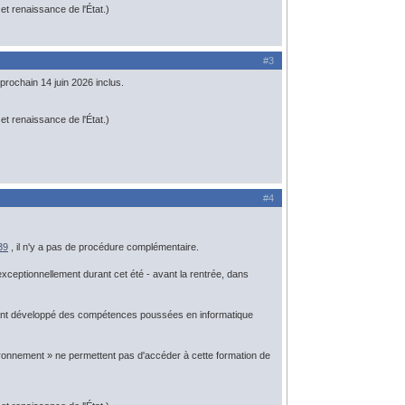
t renaissance de l'État.)
#3
rochain 14 juin 2026 inclus.
t renaissance de l'État.)
#4
39
, il n'y a pas de procédure complémentaire.
exceptionnellement durant cet été - avant la rentrée, dans
ayant développé des compétences poussées en informatique
ironnement » ne permettent pas d'accéder à cette formation de