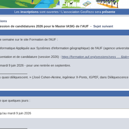
Les
inscriptions
sont ouvertes ! L'association GeoRezo sera
présente
ions
ssion de candidatures 2026 pour le Master IASIG de l'AUF -
Sujet suivant
e semaine sur le site Formation de l'AUF :
formatique Appliquée aux Systèmes d’information géographique) de l'AUF (agence universitai
entation et de candidature (session 2026) :
https://formation.auf.org/sessions/sess … &tab
mardi 9 juin 2026 - pour une rentrée en septembre.
s quasi déliquescent. » (José Cohen-Aknine, ingénieur X-Ponts, IGPEF, dans Déliquescence e
te que quelques jours :
u'au mardi 9 juin 2026