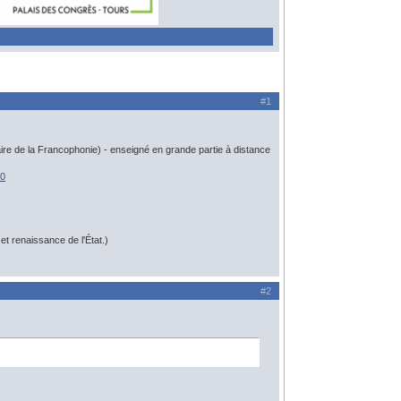
#1
re de la Francophonie) - enseigné en grande partie à distance
=0
t renaissance de l'État.)
#2