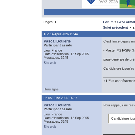
Pages:
1
Forum
»
GeoFormat
Sujet précédent
- se
Tue 14 April 2026 19:44
Pascal Boulerie
C'est lancé depuis un
Participant assidu
Lieu: France
- Master M2 IASIG (In
Date d'inscription: 12 Sep 2005
Messages: 3245
page générale de prés
Site web
Candidature jusqu'au 
« L'État est désormai
Hors ligne
Fri 05 June 2026 14:37
Pascal Boulerie
Pour rappel, il ne res
Participant assidu
Lieu: France
Date d'inscription: 12 Sep 2005
Candidature jusq
Messages: 3245
Site web