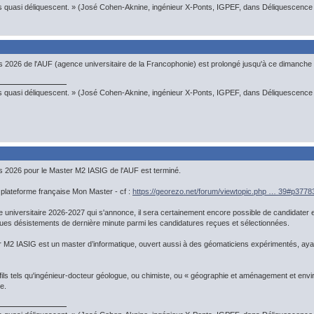
s quasi déliquescent. » (José Cohen-Aknine, ingénieur X-Ponts, IGPEF, dans Déliquescence e
s 2026 de l'AUF (agence universitaire de la Francophonie) est prolongé jusqu'à ce dimanche p
s quasi déliquescent. » (José Cohen-Aknine, ingénieur X-Ponts, IGPEF, dans Déliquescence e
s 2026 pour le Master M2 IASIG de l'AUF est terminé.
a plateforme française Mon Master - cf :
https://georezo.net/forum/viewtopic.php … 39#p3778
ée universitaire 2026-2027 qui s'annonce, il sera certainement encore possible de candidater 
ues désistements de dernière minute parmi les candidatures reçues et sélectionnées.
er M2 IASIG est un master d’informatique, ouvert aussi à des géomaticiens expérimentés, 
ils tels qu'ingénieur-docteur géologue, ou chimiste, ou « géographie et aménagement et env
e.