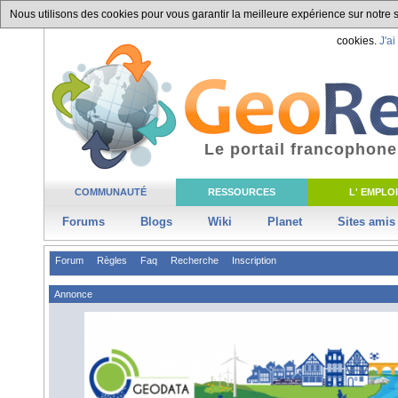
Nous utilisons des cookies pour vous garantir la meilleure expérience sur notre si
cookies.
J'ai
Le portail francophone
COMMUNAUTÉ
RESSOURCES
L' EMPLOI
Forums
Blogs
Wiki
Planet
Sites amis
Forum
Règles
Faq
Recherche
Inscription
Annonce