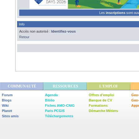
Les
inscriptions
sont ou
Info
Accès non autorisé :
Identifiez-vous
Retour
COMMUNAUTÉ
RESSOURCES
L'EMPLOI
Forum
Agenda
Offres d'emploi
Geo-
Blogs
Biblio
Banque de CV
Geo
Wiki
Fiches AMO-CNIG
Formations
Appe
Planet
Paris PCGIS
Démarche Métiers
Sites amis
Téléchargements