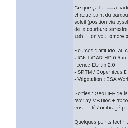
Ce que ça fait — à part
chaque point du parcours
soleil (position via pyso
de la courbure terrestr
18h — on voit l'ombre b
Sources d'altitude (au c
- IGN LiDAR HD 0,5 m
licence Etalab 2.0
- SRTM / Copernicus
- Végétation : ESA Wor
Sorties : GeoTIFF de l
overlay MBTiles + tra
ensoleillé / ombragé pa
Quelques points techniq