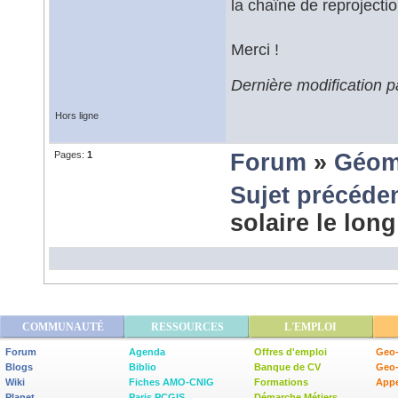
la chaîne de reprojection
Merci !
Dernière modification 
Hors ligne
Pages:
1
Forum
»
Géom
Sujet précéde
solaire le lo
COMMUNAUTÉ
RESSOURCES
L'EMPLOI
Forum
Agenda
Offres d'emploi
Geo-
Blogs
Biblio
Banque de CV
Geo
Wiki
Fiches AMO-CNIG
Formations
Appe
Planet
Paris PCGIS
Démarche Métiers