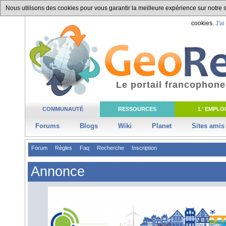
Nous utilisons des cookies pour vous garantir la meilleure expérience sur notre si
cookies.
J'ai
Le portail francophone
COMMUNAUTÉ
RESSOURCES
L' EMPLOI
Forums
Blogs
Wiki
Planet
Sites amis
Forum
Règles
Faq
Recherche
Inscription
Annonce