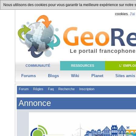
Nous utilisons des cookies pour vous garantir la meilleure expérience sur notre si
cookies.
J'ai
Le portail francophone
COMMUNAUTÉ
RESSOURCES
L' EMPLOI
Forums
Blogs
Wiki
Planet
Sites amis
Forum
Règles
Faq
Recherche
Inscription
Annonce