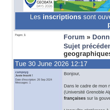
Les
inscriptions
sont ouv
Pages:
1
Forum
»
Donn
Sujet précéde
geographique
Tue 30 June 2026 12:17
campoyg
Bonjour,
Juste Inscrit !
Date d'inscription: 26 Sep 2024
Messages: 1
Dans le cadre de mon 
(Université Grenoble A
françaises
sur la gouv