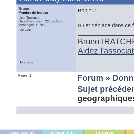
Bruno
Bonjour,
Membre du bureau
Lieu: Toulouse
Date d'inscription: 22 Jun 2005
Sujet déplacé dans ce 
Messages: 12783
Site web
Bruno IRATCH
Aidez l'associ
Hors ligne
Pages:
1
Forum
»
Donn
Sujet précéde
geographique
COMMUNAUTÉ
RESSOURCES
L'EMPLOI