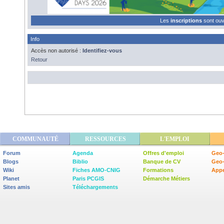
Les
inscriptions
sont ou
Info
Accès non autorisé :
Identifiez-vous
Retour
COMMUNAUTÉ
RESSOURCES
L'EMPLOI
Forum
Agenda
Offres d'emploi
Geo-
Blogs
Biblio
Banque de CV
Geo
Wiki
Fiches AMO-CNIG
Formations
Appe
Planet
Paris PCGIS
Démarche Métiers
Sites amis
Téléchargements