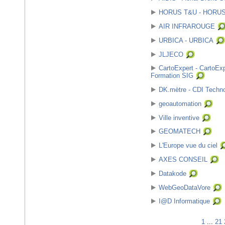
HORUS T&U - HORUS T
AIR INFRAROUGE
URBICA - URBICA
JLJECO
CartoExpert - CartoEx
Formation SIG
DK.mètre - CDI Techno
geoautomation
Ville inventive
GEOMATECH
L'Europe vue du ciel
AXES CONSEIL
Datakode
WebGeoDataVore
I@D Informatique
1
...
21