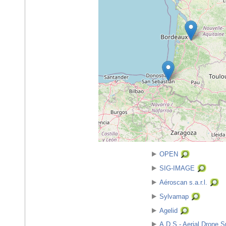
OPEN
SIG-IMAGE
Aéroscan s.a.r.l.
Sylvamap
Agelid
A.D.S - Aerial Drone S