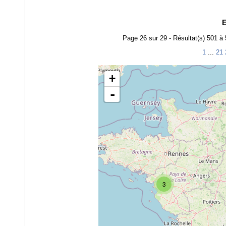
E
Page 26 sur 29 - Résultat(s) 501 à
1
...
21
+
-
3