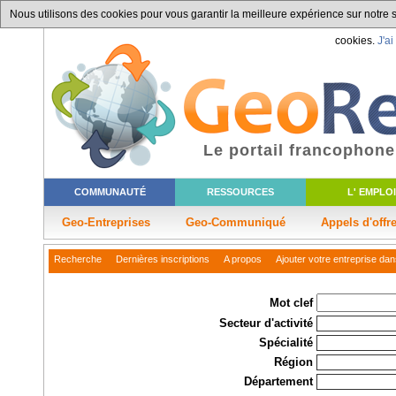
Nous utilisons des cookies pour vous garantir la meilleure expérience sur notre si
cookies.
J'ai
Le portail francophone
COMMUNAUTÉ
RESSOURCES
L' EMPLOI
Geo-Entreprises
Geo-Communiqué
Appels d'offr
Recherche
Dernières inscriptions
A propos
Ajouter votre entreprise dan
Mot clef
Secteur d'activité
Spécialité
Région
Département