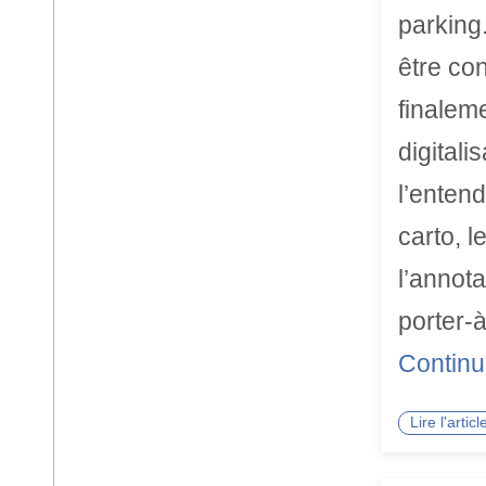
parking
être co
finalem
digital
l’entend
carto, l
l’annota
porter-
Continu
Lire l'arti