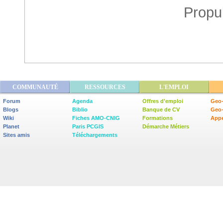
Propu
COMMUNAUTÉ
RESSOURCES
L'EMPLOI
Forum
Agenda
Offres d'emploi
Geo-
Blogs
Biblio
Banque de CV
Geo
Wiki
Fiches AMO-CNIG
Formations
Appe
Planet
Paris PCGIS
Démarche Métiers
Sites amis
Téléchargements