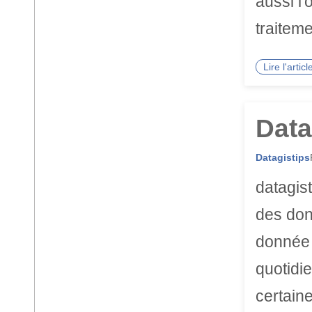
aussi l
traiteme
Lire l'arti
Data
Datagistips
datagis
des don
donnée 
quotidie
certain