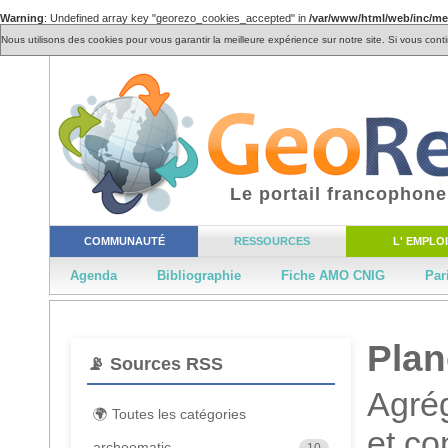
Warning
: Undefined array key "georezo_cookies_accepted" in
/var/www/html/web/inc/m
Nous utilisons des cookies pour vous garantir la meilleure expérience sur notre site. Si vous cont
Le portail francophone
COMMUNAUTÉ
RESSOURCES
L' EMPLOI
Agenda
Bibliographie
Fiche AMO CNIG
Par
Pla
📡 Sources RSS
Agrég
🌍 Toutes les catégories
et c
archeomatic
10