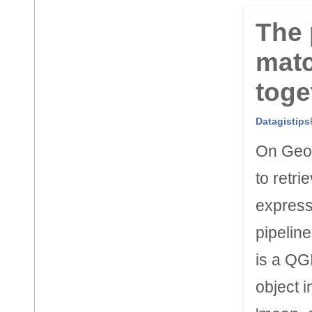
The 
matc
toge
Datagistips
On Geo
to retri
express
pipeline
is a QGI
object i