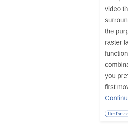
video th
surroun
the pur
raster l
function
combina
you pre
first m
Continu
Lire l'arti