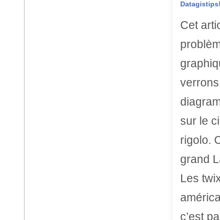
Datagistips
Cet art
problèm
graphiq
verrons
diagram
sur le c
rigolo.
grand L
Les twix
américa
c’est p