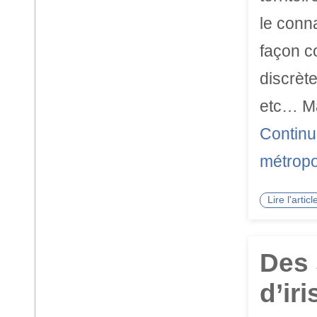
le conn
façon c
discrète
etc… Mai
Continu
métropol
Lire l'arti
Des 
d’iri