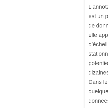
L’annot
est un p
de donn
elle app
d’échel
station
potenti
dizaines
Dans le
quelque
données