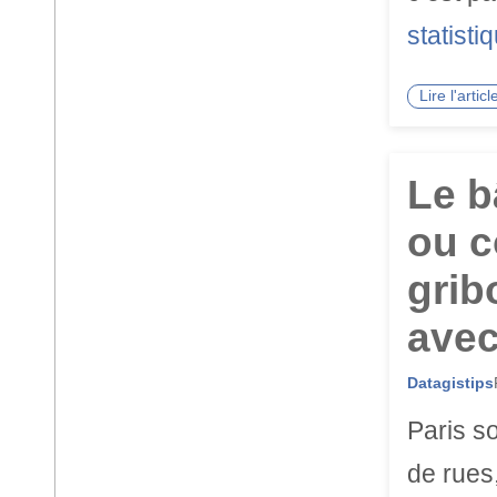
statisti
Lire l'arti
Le b
ou c
grib
avec
Datagistips
Paris s
de rues,