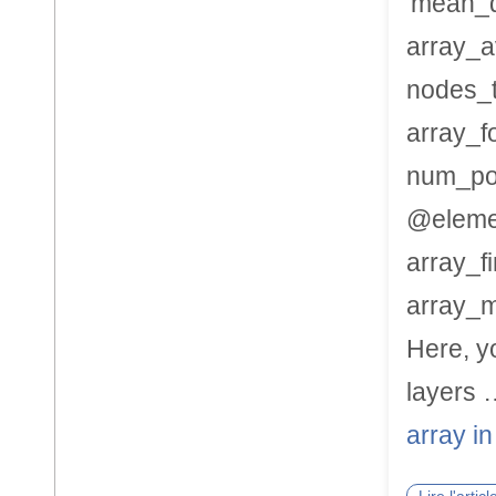
'mean_di
array_a
nodes_t
array_f
num_poi
@elemen
array_f
array_m
Here, yo
layers
array in