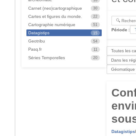
Carnet (neo)cartographique
30
Cartes et figures du monde.
22
Cartographie numérique
51
Période :
Datagistips
15
Geotribu
54
Pasq.fr
11
Toutes les c
Séries Temporelles
20
Dans les rég
Géomatique
Conf
envi
sou
Datagistips