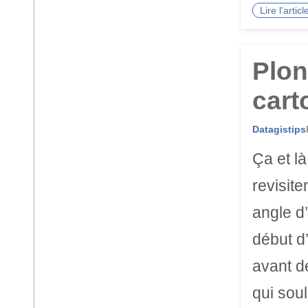
Lire l'arti
Plon
cart
Datagistips
Ça et là
revisit
angle d
début d
avant de
qui sou