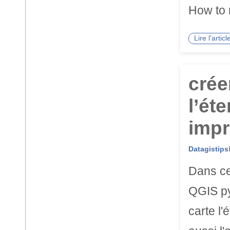
How to 
Lire l'arti
crée
l’ét
impr
Datagistips
Dans cet
QGIS py
carte l