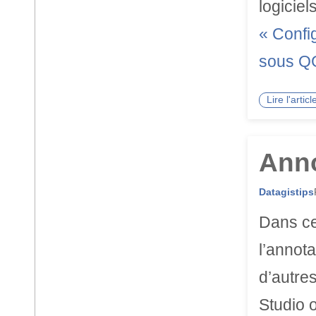
logicie
« Confi
sous Q
Lire l'arti
Anno
Datagistips
Dans ce 
l’annot
d’autre
Studio 