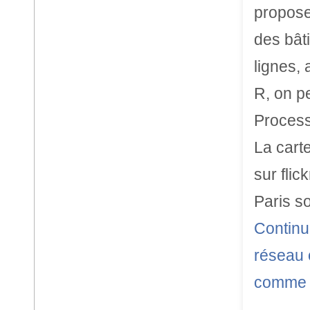
propose
des bât
lignes,
R, on p
Processi
La carte
sur flic
Paris s
Continue
réseau 
comme 