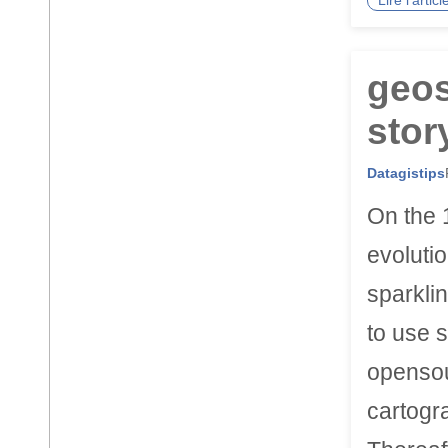
Lire l'arti
geos
stor
Datagistips
On the 1
evoluti
sparklin
to use 
opensou
cartogr