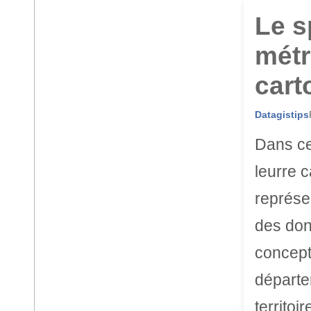
Le s
métr
cart
Datagistips
Dans ce
leurre c
représen
des don
concepti
départe
territoi