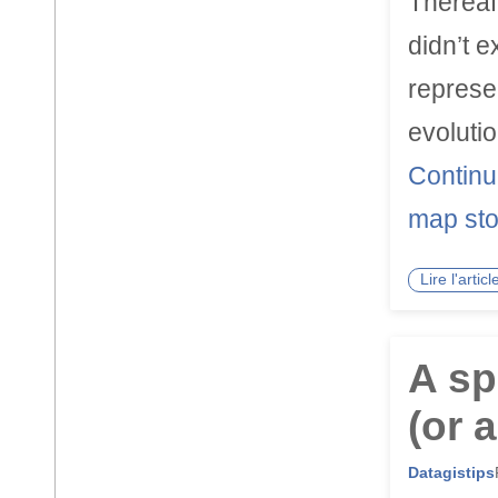
Thereaft
didn’t e
represe
evoluti
Continue
map sto
Lire l'arti
A sp
(or 
Datagistips