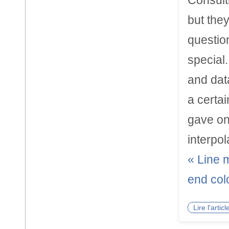
Consult
but they
questio
special
and dat
a certai
gave on
interpo
« Line 
end col
Lire l'arti