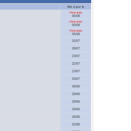
Mis à jour le
05/08
05/08
05/08
31/07
28/07
23/07
22/07
13/07
03/07
30/06
29/06
29/06
29/06
26/06
22/06