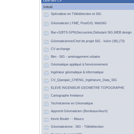
Liste des CV
Intitulé
Spécialiste en Télédétection et SIG
Géomaticien | FME, PostGIS, WebSIG
Bac+2(BTS GPN)Secouriste,Debutant SIG,WEB design
Géomaticienne/Chef de projet SIG - Isère (38),(73)
CV archange
Bim - SIG - aménagement urbains
Géomatique appliqué à l'environnement
Ingénieur géomatique & informatique
CV_Qianqian_CHENG_Ingénieure_Data_SIG
ELEVE INGENIEUR GEOMETRE TOPOGRAPHE
Cartographe freelance
Technicienne en Géomatique
Apprenti Géomaticien (Bordeaux/Auch)
Kevin Boulet - - Mauco
Géomaticienne : SIG - Télédétection