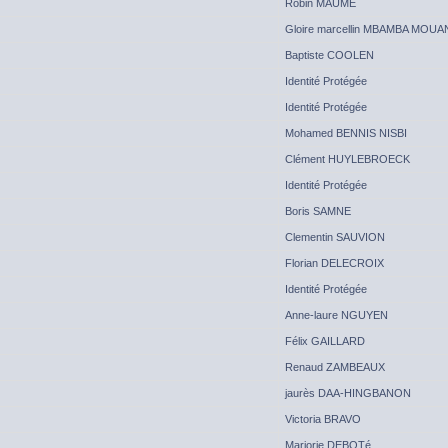
Robin MAUME
Gloire marcellin MBAMBA MOU
Baptiste COOLEN
Identité Protégée
Identité Protégée
Mohamed BENNIS NISBI
Clément HUYLEBROECK
Identité Protégée
Boris SAMNE
Clementin SAUVION
Florian DELECROIX
Identité Protégée
Anne-laure NGUYEN
Félix GAILLARD
Renaud ZAMBEAUX
jaurès DAA-HINGBANON
Victoria BRAVO
Marjorie DEBOTé