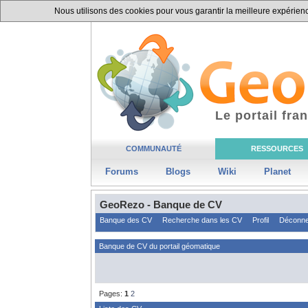
Nous utilisons des cookies pour vous garantir la meilleure expérience
Le portail fr
COMMUNAUTÉ
RESSOURCES
Forums
Blogs
Wiki
Planet
GeoRezo - Banque de CV
Banque des CV
Recherche dans les CV
Profil
Déconne
Banque de CV du portail géomatique
Pages:
1
2