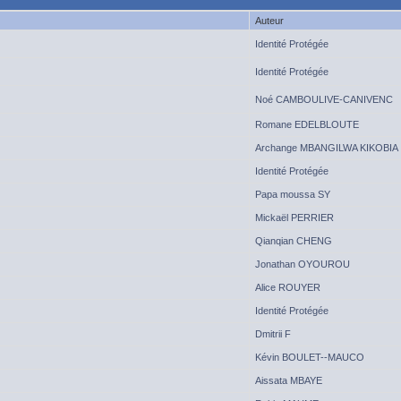
Auteur
Identité Protégée
Identité Protégée
Noé CAMBOULIVE-CANIVENC
Romane EDELBLOUTE
Archange MBANGILWA KIKOBIA
Identité Protégée
Papa moussa SY
Mickaël PERRIER
Qianqian CHENG
Jonathan OYOUROU
Alice ROUYER
Identité Protégée
Dmitrii F
Kévin BOULET--MAUCO
Aissata MBAYE