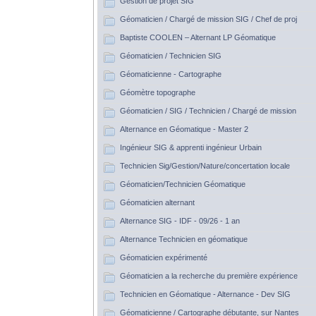
Gestion de projet SIG
Géomaticien / Chargé de mission SIG / Chef de proj
Baptiste COOLEN – Alternant LP Géomatique
Géomaticien / Technicien SIG
Géomaticienne - Cartographe
Géomètre topographe
Géomaticien / SIG / Technicien / Chargé de mission
Alternance en Géomatique - Master 2
Ingénieur SIG & apprenti ingénieur Urbain
Technicien Sig/Gestion/Nature/concertation locale
Géomaticien/Technicien Géomatique
Géomaticien alternant
Alternance SIG - IDF - 09/26 - 1 an
Alternance Technicien en géomatique
Géomaticien expérimenté
Géomaticien a la recherche du première expérience
Technicien en Géomatique - Alternance - Dev SIG
Géomaticienne / Cartographe débutante, sur Nantes