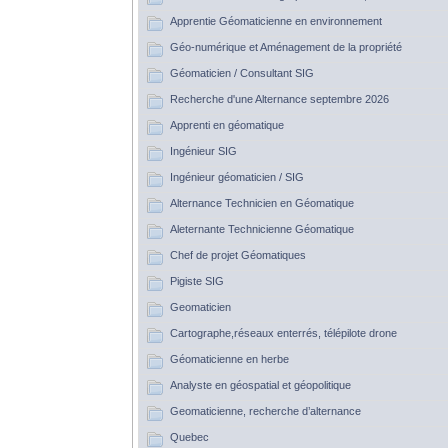
Apprentie Géomaticienne en environnement
Géo-numérique et Aménagement de la propriété
Géomaticien / Consultant SIG
Recherche d'une Alternance septembre 2026
Apprenti en géomatique
Ingénieur SIG
Ingénieur géomaticien / SIG
Alternance Technicien en Géomatique
Aleternante Technicienne Géomatique
Chef de projet Géomatiques
Pigiste SIG
Geomaticien
Cartographe,réseaux enterrés, télépilote drone
Géomaticienne en herbe
Analyste en géospatial et géopolitique
Geomaticienne, recherche d’alternance
Quebec