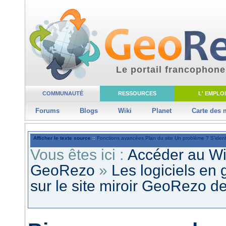
Le portail francophone
COMMUNAUTÉ
RESSOURCES
L' EMPLOI
Forums
Blogs
Wiki
Planet
Carte des
Afficher le texte source
::
Fonctions avancées
Plan du site
Un problème ?
S'ident
Vous êtes ici :
Accéder au W
GeoRezo
»
Les logiciels en
sur le site miroir GeoRez