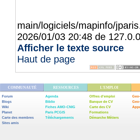
main/logiciels/mapinfo/jparis.
2026/01/03 20:48
de
127.0.0
Afficher le texte source
Haut de page
COMMUNAUTÉ
RESSOURCES
L'EMPLOI
Forum
Agenda
Offres d'emploi
Geo-
Blogs
Biblio
Banque de CV
Geo
Wiki
Fiches AMO-CNIG
Carte des CV
Appe
Planet
Paris PCGIS
Formations
Carte des membres
Téléchargements
Démarche Métiers
Sites amis