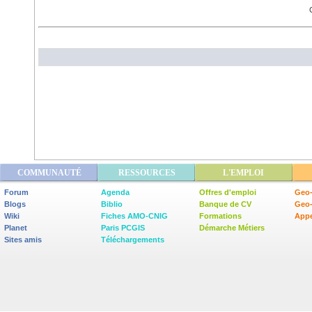
C
COMMUNAUTÉ
RESSOURCES
L'EMPLOI
Forum
Agenda
Offres d'emploi
Geo-
Blogs
Biblio
Banque de CV
Geo
Wiki
Fiches AMO-CNIG
Formations
Appe
Planet
Paris PCGIS
Démarche Métiers
Sites amis
Téléchargements