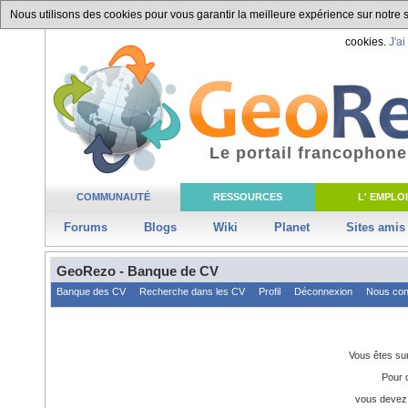
Nous utilisons des cookies pour vous garantir la meilleure expérience sur notre si
cookies.
J'ai
Le portail francophone
COMMUNAUTÉ
RESSOURCES
L' EMPLOI
Forums
Blogs
Wiki
Planet
Sites amis
GeoRezo - Banque de CV
Banque des CV
Recherche dans les CV
Profil
Déconnexion
Nous con
Vous êtes su
Pour c
vous devez