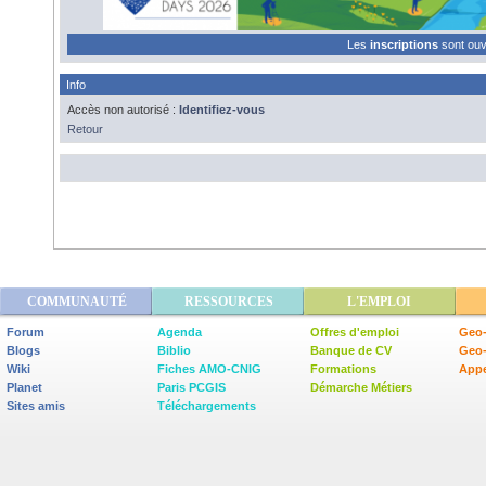
Les
inscriptions
sont ou
Info
Accès non autorisé :
Identifiez-vous
Retour
COMMUNAUTÉ
RESSOURCES
L'EMPLOI
Forum
Agenda
Offres d'emploi
Geo-
Blogs
Biblio
Banque de CV
Geo
Wiki
Fiches AMO-CNIG
Formations
Appe
Planet
Paris PCGIS
Démarche Métiers
Sites amis
Téléchargements