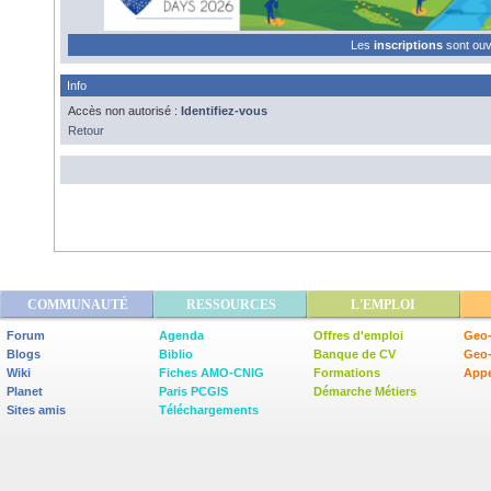
Les
inscriptions
sont ou
Info
Accès non autorisé :
Identifiez-vous
Retour
COMMUNAUTÉ
RESSOURCES
L'EMPLOI
Forum
Agenda
Offres d'emploi
Geo-
Blogs
Biblio
Banque de CV
Geo
Wiki
Fiches AMO-CNIG
Formations
Appe
Planet
Paris PCGIS
Démarche Métiers
Sites amis
Téléchargements