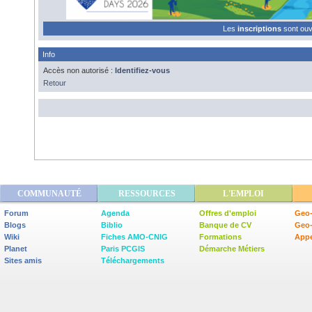
Les
inscriptions
sont ou
Info
Accès non autorisé :
Identifiez-vous
Retour
COMMUNAUTÉ
RESSOURCES
L'EMPLOI
Forum
Agenda
Offres d'emploi
Geo-
Blogs
Biblio
Banque de CV
Geo
Wiki
Fiches AMO-CNIG
Formations
Appe
Planet
Paris PCGIS
Démarche Métiers
Sites amis
Téléchargements