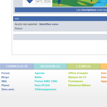
Les
inscriptions
sont ou
Info
Accès non autorisé :
Identifiez-vous
Retour
COMMUNAUTÉ
RESSOURCES
L'EMPLOI
Forum
Agenda
Offres d'emploi
Geo-
Blogs
Biblio
Banque de CV
Geo
Wiki
Fiches AMO-CNIG
Formations
Appe
Planet
Paris PCGIS
Démarche Métiers
Sites amis
Téléchargements