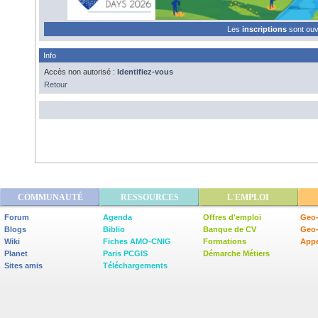
Les
inscriptions
sont ou
Info
Accès non autorisé :
Identifiez-vous
Retour
COMMUNAUTÉ
RESSOURCES
L'EMPLOI
Forum
Agenda
Offres d'emploi
Geo-
Blogs
Biblio
Banque de CV
Geo
Wiki
Fiches AMO-CNIG
Formations
Appe
Planet
Paris PCGIS
Démarche Métiers
Sites amis
Téléchargements