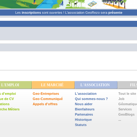
Les
inscriptions
sont ouvertes ! L'association GeoRezo sera
présente
L'EMPLOI
LE MARCHÉ
L'ASSOCIATION
FIL
s d'emploi
Geo-Entreprises
L'association
Tout le site
ue de CV
Geo-Communiqué
Qui sommes-nous ?
Job
ations
Appels d'offres
Nous aider
Géomatiqu
che Métiers
Bienfaiteurs
Services
Partenaires
GeoBlogs
Historique
...
Statuts