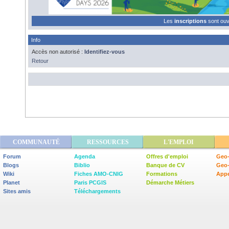
Les
inscriptions
sont ou
Info
Accès non autorisé :
Identifiez-vous
Retour
COMMUNAUTÉ
RESSOURCES
L'EMPLOI
Forum
Agenda
Offres d'emploi
Geo-
Blogs
Biblio
Banque de CV
Geo
Wiki
Fiches AMO-CNIG
Formations
Appe
Planet
Paris PCGIS
Démarche Métiers
Sites amis
Téléchargements