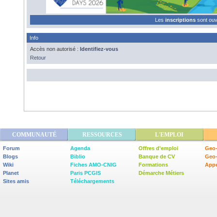
Les
inscriptions
sont ou
Info
Accès non autorisé :
Identifiez-vous
Retour
COMMUNAUTÉ
RESSOURCES
L'EMPLOI
Forum
Agenda
Offres d'emploi
Geo-
Blogs
Biblio
Banque de CV
Geo
Wiki
Fiches AMO-CNIG
Formations
Appe
Planet
Paris PCGIS
Démarche Métiers
Sites amis
Téléchargements