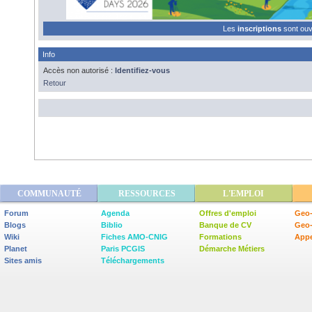
Les
inscriptions
sont ou
Info
Accès non autorisé :
Identifiez-vous
Retour
COMMUNAUTÉ
RESSOURCES
L'EMPLOI
Forum
Agenda
Offres d'emploi
Geo-
Blogs
Biblio
Banque de CV
Geo
Wiki
Fiches AMO-CNIG
Formations
Appe
Planet
Paris PCGIS
Démarche Métiers
Sites amis
Téléchargements