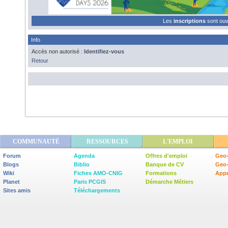
Les
inscriptions
sont ou
Info
Accès non autorisé :
Identifiez-vous
Retour
COMMUNAUTÉ
RESSOURCES
L'EMPLOI
Forum
Agenda
Offres d'emploi
Geo-
Blogs
Biblio
Banque de CV
Geo
Wiki
Fiches AMO-CNIG
Formations
Appe
Planet
Paris PCGIS
Démarche Métiers
Sites amis
Téléchargements