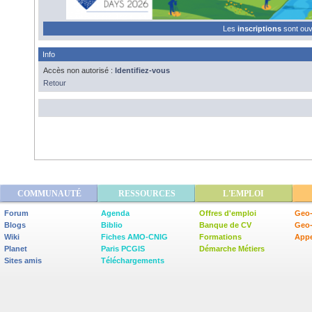
Les
inscriptions
sont ou
Info
Accès non autorisé :
Identifiez-vous
Retour
COMMUNAUTÉ
RESSOURCES
L'EMPLOI
Forum
Agenda
Offres d'emploi
Geo-
Blogs
Biblio
Banque de CV
Geo
Wiki
Fiches AMO-CNIG
Formations
Appe
Planet
Paris PCGIS
Démarche Métiers
Sites amis
Téléchargements