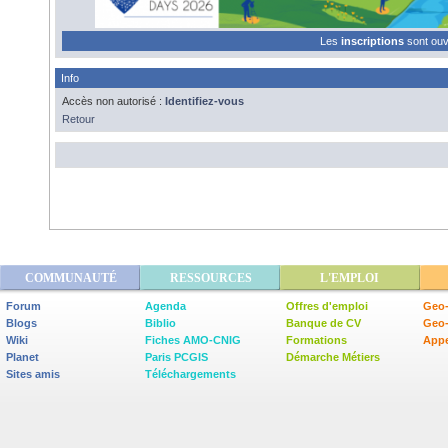
Les
inscriptions
sont ou
Info
Accès non autorisé :
Identifiez-vous
Retour
COMMUNAUTÉ
RESSOURCES
L'EMPLOI
Forum
Agenda
Offres d'emploi
Geo-
Blogs
Biblio
Banque de CV
Geo
Wiki
Fiches AMO-CNIG
Formations
Appe
Planet
Paris PCGIS
Démarche Métiers
Sites amis
Téléchargements