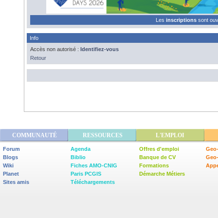
Les
inscriptions
sont ou
Info
Accès non autorisé :
Identifiez-vous
Retour
COMMUNAUTÉ
RESSOURCES
L'EMPLOI
Forum
Agenda
Offres d'emploi
Geo-
Blogs
Biblio
Banque de CV
Geo
Wiki
Fiches AMO-CNIG
Formations
Appe
Planet
Paris PCGIS
Démarche Métiers
Sites amis
Téléchargements