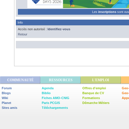
Les
inscriptions
sont ou
Info
Accès non autorisé :
Identifiez-vous
Retour
COMMUNAUTÉ
RESSOURCES
L'EMPLOI
Forum
Agenda
Offres d'emploi
Geo-
Blogs
Biblio
Banque de CV
Geo
Wiki
Fiches AMO-CNIG
Formations
Appe
Planet
Paris PCGIS
Démarche Métiers
Sites amis
Téléchargements