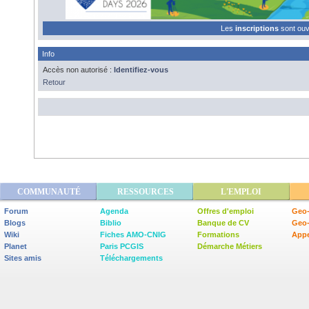
Les
inscriptions
sont ou
Info
Accès non autorisé :
Identifiez-vous
Retour
COMMUNAUTÉ
RESSOURCES
L'EMPLOI
Forum
Agenda
Offres d'emploi
Geo-
Blogs
Biblio
Banque de CV
Geo
Wiki
Fiches AMO-CNIG
Formations
Appe
Planet
Paris PCGIS
Démarche Métiers
Sites amis
Téléchargements