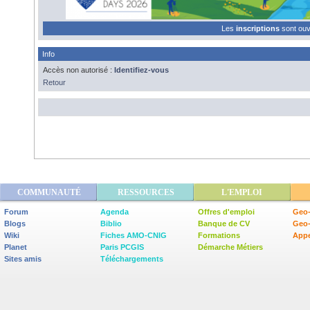
Les
inscriptions
sont ou
Info
Accès non autorisé :
Identifiez-vous
Retour
COMMUNAUTÉ
RESSOURCES
L'EMPLOI
Forum
Agenda
Offres d'emploi
Geo-
Blogs
Biblio
Banque de CV
Geo
Wiki
Fiches AMO-CNIG
Formations
Appe
Planet
Paris PCGIS
Démarche Métiers
Sites amis
Téléchargements