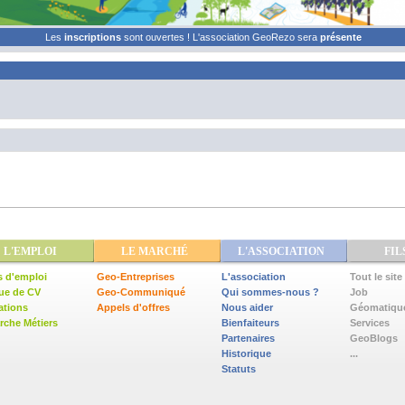
Les
inscriptions
sont ouvertes ! L'association GeoRezo sera
présente
L'EMPLOI
LE MARCHÉ
L'ASSOCIATION
FIL
s d'emploi
Geo-Entreprises
L'association
Tout le site
ue de CV
Geo-Communiqué
Qui sommes-nous ?
Job
ations
Appels d'offres
Nous aider
Géomatiqu
che Métiers
Bienfaiteurs
Services
Partenaires
GeoBlogs
Historique
...
Statuts