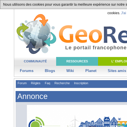
Nous utilisons des cookies pour vous garantir la meilleure expérience sur notre si
cookies.
J'ai
Le portail francophone
COMMUNAUTÉ
RESSOURCES
L' EMPLOI
Forums
Blogs
Wiki
Planet
Sites amis
Forum
Règles
Faq
Recherche
Inscription
Annonce