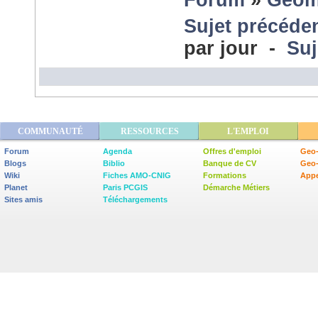
Forum
»
Géom
Sujet précéde
par jour -
Suj
COMMUNAUTÉ
RESSOURCES
L'EMPLOI
Forum
Agenda
Offres d'emploi
Geo-
Blogs
Biblio
Banque de CV
Geo
Wiki
Fiches AMO-CNIG
Formations
Appe
Planet
Paris PCGIS
Démarche Métiers
Sites amis
Téléchargements