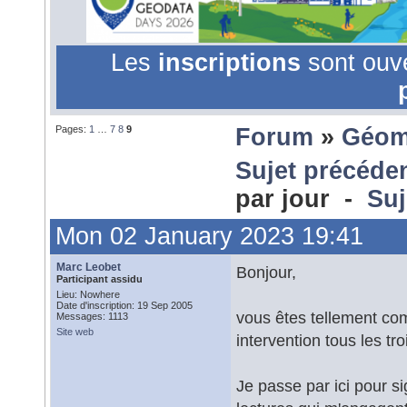
Les
inscriptions
sont ouv
Pages:
1
…
7
8
9
Forum
»
Géom
Sujet précéde
par jour -
Suj
Mon 02 January 2023 19:41
Marc Leobet
Bonjour,
Participant assidu
Lieu: Nowhere
Date d'inscription: 19 Sep 2005
vous êtes tellement co
Messages: 1113
Site web
intervention tous les tr
Je passe par ici pour s