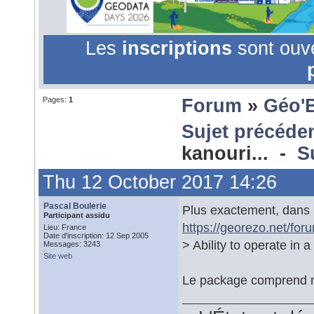
Les
inscriptions
sont ouv
Pages:
1
Forum
»
Géo'
Sujet précéde
kanouri... -
S
Thu 12 October 2017 14:26
Pascal Boulerie
Plus exactement, dans la
Participant assidu
https://georezo.net/fo
Lieu: France
Date d'inscription: 12 Sep 2005
> Ability to operate in a
Messages: 3243
Site web
Le package comprend mê