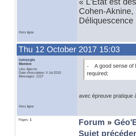
« L'État est dé
Cohen-Aknine, 
Déliquescence e
Hors ligne
Thu 12 October 2017 15:03
tumasgiu
Membre
- A good sense of 
Lieu: Ajaccio
required;
Date d'inscription: 5 Jul 2010
Messages: 1227
avec épreuve pratique à
Hors ligne
Pages:
1
Forum
»
Géo'
Sujet précéde