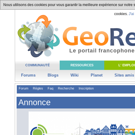
Nous utilisons des cookies pour vous garantir la meilleure expérience sur notre si
cookies.
J'ai
Le portail francophone
COMMUNAUTÉ
RESSOURCES
L' EMPLOI
Forums
Blogs
Wiki
Planet
Sites amis
Forum
Règles
Faq
Recherche
Inscription
Annonce