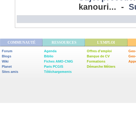
kanouri... -
S
COMMUNAUTÉ
RESSOURCES
L'EMPLOI
Forum
Agenda
Offres d'emploi
Geo-
Blogs
Biblio
Banque de CV
Geo
Wiki
Fiches AMO-CNIG
Formations
Appe
Planet
Paris PCGIS
Démarche Métiers
Sites amis
Téléchargements