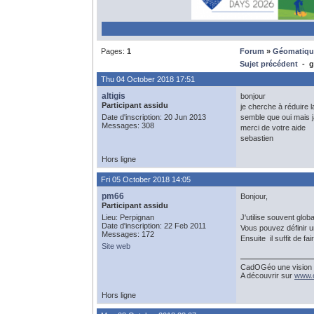
Pages:
1
Forum
»
Géomatiqu
Sujet précédent
- gl
Thu 04 October 2018 17:51
altigis
bonjour
Participant assidu
je cherche à réduire l
Date d'inscription: 20 Jun 2013
semble que oui mais j
Messages: 308
merci de votre aide
sebastien
Hors ligne
Fri 05 October 2018 14:05
pm66
Bonjour,
Participant assidu
Lieu: Perpignan
J'utilise souvent glo
Date d'inscription: 22 Feb 2011
Vous pouvez définir 
Messages: 172
Ensuite il suffit de f
Site web
CadOGéo une vision si
A découvrir sur
www.c
Hors ligne