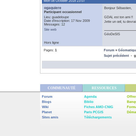
Mon 08 October 2018 23:07
ogaquiere
Bonjour Sébastien,
Participant occasionnel
Lieu: guadeloupe
GDAL est ton ami !!
Date d'inscription: 17 Nov 2009
Jette un œil, tu devra
Messages: 12
Site web
GéoDeSIS
Hors ligne
Pages:
1
Forum
»
Géomatiqu
Sujet précédent
- gl
COMMUNAUTÉ
RESSOURCES
Forum
Agenda
Offre
Blogs
Biblio
Banq
Wiki
Fiches AMO-CNIG
Form
Planet
Paris PCGIS
Démar
Sites amis
Téléchargements