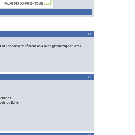
#1
 Est il possible de réaliser cela avec global mapper?il me
#2
 années.
ids du fichier.