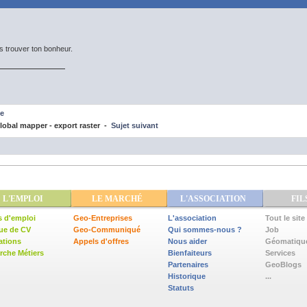
is trouver ton bonheur.
e
obal mapper - export raster -
Sujet suivant
L'EMPLOI
LE MARCHÉ
L'ASSOCIATION
FIL
s d'emploi
Geo-Entreprises
L'association
Tout le site
ue de CV
Geo-Communiqué
Qui sommes-nous ?
Job
ations
Appels d'offres
Nous aider
Géomatiqu
che Métiers
Bienfaiteurs
Services
Partenaires
GeoBlogs
Historique
...
Statuts