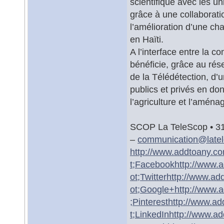
scientifique avec les u
grâce à une collaborat
l’amélioration d’une cha
en Haïti.
A l’interface entre la c
bénéficie, grâce au rés
de la Télédétection, d’
publics et privés en do
l’agriculture et l’aména
SCOP La TeleScop • 31
–
communication@
late
http://www.addtoany.c
t;Facebook
http://www.
ot;Twitter
http://www.ad
ot;Google+
http://www.
;Pinterest
http://www.ad
t;LinkedIn
http://www.a