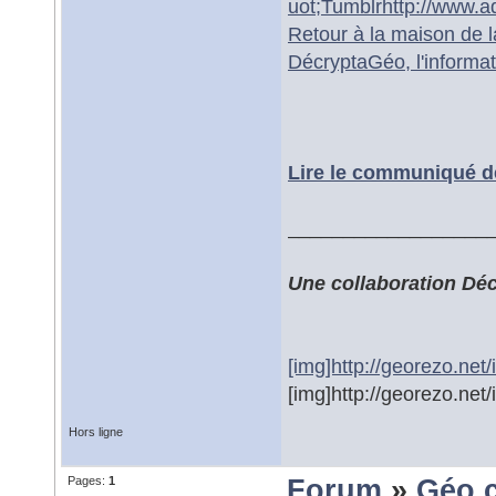
uot;Tumblr
http://www.a
Retour à la maison de 
DécryptaGéo, l'informa
Lire le communiqué d
__________________
Une collaboration Dé
[img]http://georezo.net
[img]http://georezo.net
Hors ligne
Pages:
1
Forum
»
Géo 