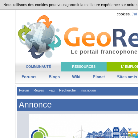
Nous utilisons des cookies pour vous garantir la meilleure expérience sur notre si
cookies.
J'ai
Le portail francophone
COMMUNAUTÉ
RESSOURCES
L' EMPLOI
Forums
Blogs
Wiki
Planet
Sites amis
Forum
Règles
Faq
Recherche
Inscription
Annonce