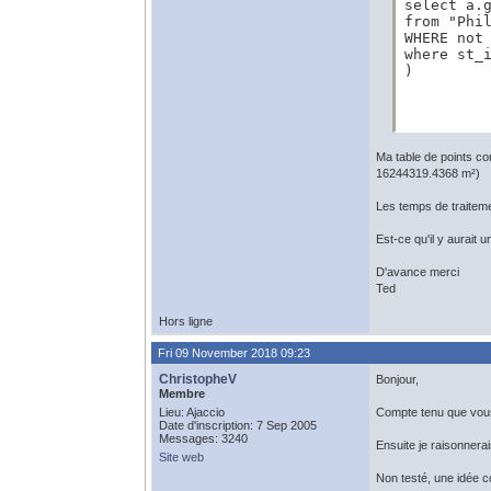
select a.g
from "Phil
WHERE not 
where st_i
)
Ma table de points co
16244319.4368 m²)
Les temps de traiteme
Est-ce qu'il y aurait
D'avance merci
Ted
Hors ligne
Fri 09 November 2018 09:23
ChristopheV
Bonjour,
Membre
Lieu: Ajaccio
Compte tenu que vous n
Date d'inscription: 7 Sep 2005
Messages: 3240
Ensuite je raisonnerai
Site web
Non testé, une idée 