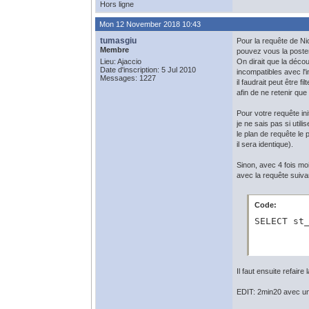
Hors ligne
Mon 12 November 2018 10:43
tumasgiu
Pour la requête de Ni
Membre
pouvez vous la poster,
Lieu: Ajaccio
On dirait que la déc
Date d'inscription: 5 Jul 2010
incompatibles avec l'i
Messages: 1227
il faudrait peut être f
afin de ne retenir que
Pour votre requête ini
je ne sais pas si utili
le plan de requête le
il sera identique).
Sinon, avec 4 fois mo
avec la requête suivan
Code:
SELECT st
Il faut ensuite refair
EDIT: 2min20 avec une