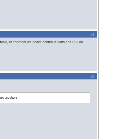
#4
 table, et chercher les points contenus dans ces PG: ca
#5
pectaculaire