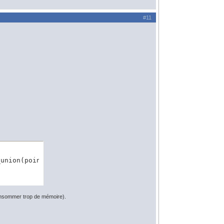
#11
_union(point) FROM mes_points) p, (SELECT geom FROM mes_
s consommer trop de mémoire).