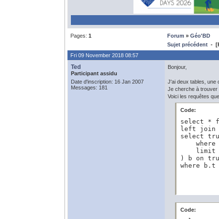
Pages:
1
Forum
»
Géo'BD
Sujet précédent
- [P
Fri 09 November 2018 08:57
Ted
Bonjour,
Participant assidu
Date d'inscription: 16 Jan 2007
J'ai deux tables, une
Messages: 181
Je cherche à trouver 
Voici les requêtes que
Code:
select * f
left join 
select tru
    where 
    limit 
) b on tru
where b.t
Code: