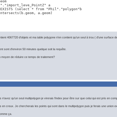
eom

"."import_leve_PointZ" a

EXISTS (select * from "Phil"."polygon"b 

ntersects(b.geom, a.geom)

ntient 4067720 d'objets et ma table polygone n'en contient qu'un seul à trou ( d'une surface d
nt sont d'environ 50 minutes quelque soit la requête.
 un moyen de réduire ce temps de traitement?
'avez qu'un seul multipolygon je virerais l'index pour être sur que celui qui est pris en comp
s en creux. Je chercherais les points qui sont dans le multipolygon puis je ferais une union exce
comme ça.