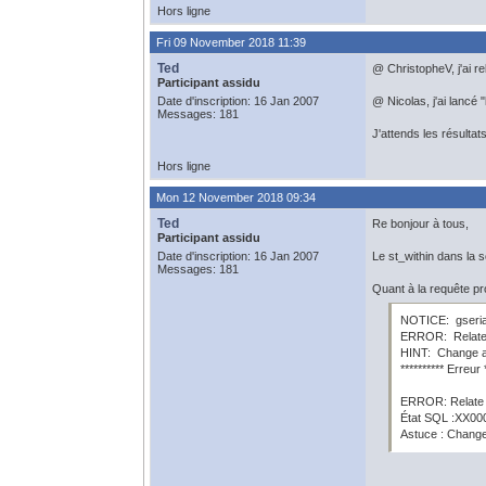
Hors ligne
Fri 09 November 2018 11:39
Ted
@ ChristopheV, j'ai re
Participant assidu
Date d'inscription: 16 Jan 2007
@ Nicolas, j'ai lancé 
Messages: 181
J'attends les résulta
Hors ligne
Mon 12 November 2018 09:34
Ted
Re bonjour à tous,
Participant assidu
Date d'inscription: 16 Jan 2007
Le st_within dans la
Messages: 181
Quant à la requête pr
NOTICE: gseriali
ERROR: Relate 
HINT: Change 
********** Erreur 
ERROR: Relate 
État SQL :XX00
Astuce : Chang