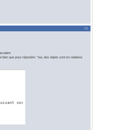
#3
aculaire
nt bien que pour répondre: "oui, des objets sont en relations
uivant vos données, ou st_contains
