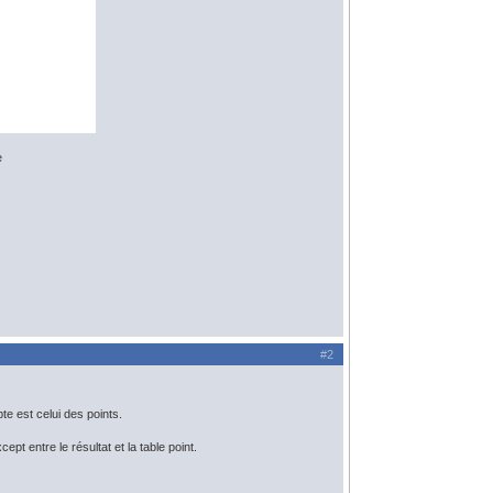
e
#2
te est celui des points.
pt entre le résultat et la table point.