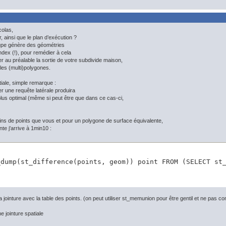
colas,
 ainsi que le plan d’exécution ?
oupe génère des géométries
ndex (!), pour remédier à cela
ilter au préalable la sortie de votre subdivide maison,
 les (multi)polygones.
tiale, simple remarque :
ser une requête latérale produira
 plus optimal (même si peut être que dans ce cas-ci,
ins de points que vous et pour un polygone de surface équivalente,
te j'arrive à 1min10 :
_dump(st_difference(points, geom)) point FROM (SELECT st
e la jointure avec la table des points. (on peut utiliser st_memunion pour être gentil et ne pa
 jointure spatiale