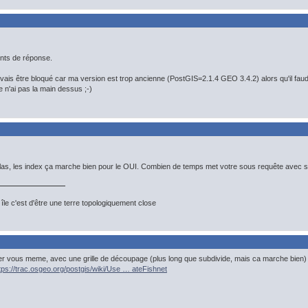
nts de réponse.
vais être bloqué car ma version est trop ancienne (PostGIS=2.1.4 GEO 3.4.2) alors qu'il faudra
e n'ai pas la main dessus ;-)
las, les index ça marche bien pour le OUI. Combien de temps met votre sous requête avec st
île c'est d'être une terre topologiquement close
 vous meme, avec une grille de découpage (plus long que subdivide, mais ca marche bien)
tps://trac.osgeo.org/postgis/wiki/Use … ateFishnet