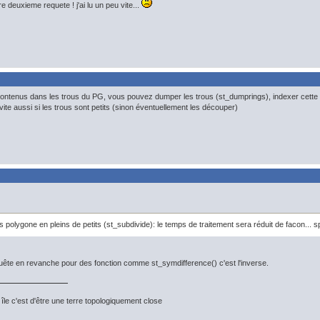
re deuxieme requete ! j'ai lu un peu vite...
s contenus dans les trous du PG, vous pouvez dumper les trous (st_dumprings), indexer cette
ite aussi si les trous sont petits (sinon éventuellement les découper)
 polygone en pleins de petits (st_subdivide): le temps de traitement sera réduit de facon... s
uête en revanche pour des fonction comme st_symdifference() c'est l'inverse.
île c'est d'être une terre topologiquement close