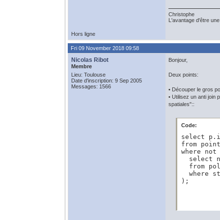
Christophe
L'avantage d'être une 
Hors ligne
Fri 09 November 2018 09:58
Nicolas Ribot
Bonjour,
Membre
Lieu: Toulouse
Deux points:
Date d'inscription: 9 Sep 2005
Messages: 1566
• Découper le gros pol
• Utilisez un anti joi
spatiales"::
Code:
select p.i
from point
where not 
  select n
  from pol
  where s
);