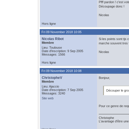
Pfff pardon ! c'est vot
Découpage donc !
Nicolas
Hors ligne
Fri 09 November 2018 10:05
Nicolas Ribot
Si les points sont tj
Membre
marche souvent tres v
Lieu: Toulouse
Date d'inscription: 9 Sep 2005
Nicolas
Messages: 1566
Hors ligne
Fri 09 November 2018 10:08
ChristopheV
Bonjour,
Membre
Lieu: Ajaccio
Date d'inscription: 7 Sep 2005
Découper le gros
Messages: 3240
Site web
Pour ce genre de req
Christophe
L'avantage d'être une 