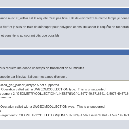
lancé avec st_within est la requête n'est pas finie. Elle devrait mettre le même temps je pens
"le filet" et je suis en train de découper pour polygone et ensuite lancer la requête de recherch
ts et vous tiens au courant dès que possible
 sous requête me donne un temps de traitement de 51 minutes.
oposée par Nicolas, j'ai des messages d'erreur :
zed_gist_joinsel: jointype 5 not supported
Operation called with a LWGEOMCOLLECTION type. This is unsupported.
argument 2: 'GEOMETRYCOLLECTION(LINESTRING(-1.5977 49.6718641,-1.5977 49.671846
**********
Operation called with a LWGEOMCOLLECTION type. This is unsupported.
0
e argument 2: 'GEOMETRYCOLLECTION(LINESTRING(-1.5977 49.6718641,-1.5977 49.6718