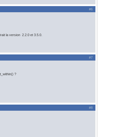
#6
it la version 2.2.0 et 3.5.0.
#7
_within() ?
#8