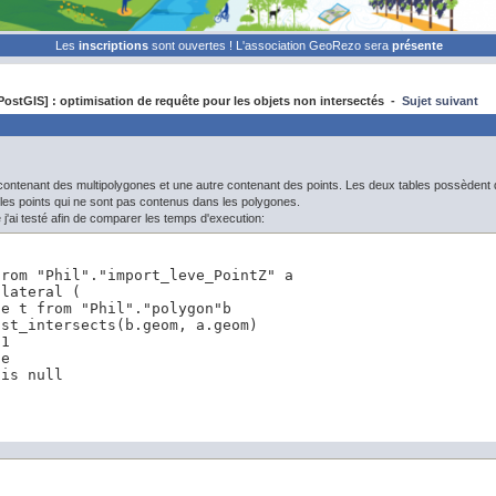
Les
inscriptions
sont ouvertes ! L'association GeoRezo sera
présente
ostGIS] : optimisation de requête pour les objets non intersectés -
Sujet suivant
 contenant des multipolygones et une autre contenant des points. Les deux tables possèdent 
les points qui ne sont pas contenus dans les polygones.
 j'ai testé afin de comparer les temps d'execution:
rom "Phil"."import_leve_PointZ" a

lateral (

e t from "Phil"."polygon"b

st_intersects(b.geom, a.geom)

1

e

 is null