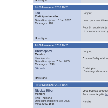
Hors ligne
Fri 09 November 2018 10:23
Ted
Bonjour,
Participant assidu
Date d'inscription: 16 Jan 2007
merci pour vos éléme
Messages: 181
Pour St_subdivide, je 
Et bien évidemment, j
Hors ligne
Fri 09 November 2018 10:28
ChristopheV
Bonjour,
Membre
Lieu: Ajaccio
Comme l'indique Nico
Date d'inscription: 7 Sep 2005
Messages: 3240
Site web
Christophe
L'avantage d'être une 
Hors ligne
Fri 09 November 2018 10:28
Nicolas Ribot
Vous pouvez découper
Membre
Pour créer la grille:
ht
Lieu: Toulouse
Date d'inscription: 9 Sep 2005
Nicolas
Messages: 1566