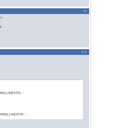
#9
e?
e.
#10
5),LINESTRI...'
465),LINESTRI...'