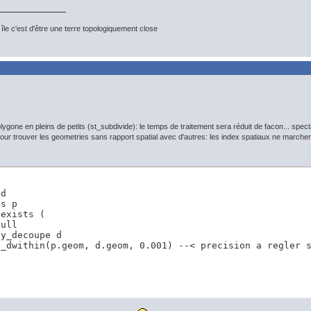
île c'est d'être une terre topologiquement close
ygone en pleins de petits (st_subdivide): le temps de traitement sera réduit de facon... spect
n pour trouver les geometries sans rapport spatial avec d'autres: les index spatiaux ne marche
d 

s p 

exists (

ull

y_decoupe d

t_dwithin(p.geom, d.geom, 0.001) --< precision a regler s