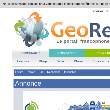
Nous utilisons des cookies pour vous garantir la meilleure expérience sur notre si
cookies.
J'ai
Le portail francophone
COMMUNAUTÉ
RESSOURCES
L' EMPLOI
Forums
Blogs
Wiki
Planet
Sites amis
Forum
Règles
Faq
Recherche
Inscription
Annonce