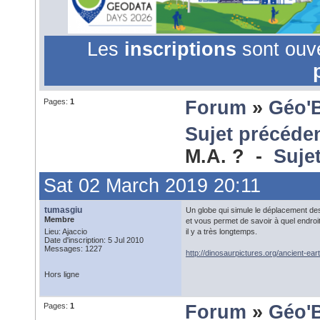
Les
inscriptions
sont ouv
Pages:
1
Forum
»
Géo'
Sujet précéde
M.A. ? -
Suje
Sat 02 March 2019 20:11
tumasgiu
Un globe qui simule le déplacement de
Membre
et vous permet de savoir à quel endroi
Lieu: Ajaccio
il y a très longtemps.
Date d'inscription: 5 Jul 2010
Messages: 1227
http://dinosaurpictures.org/ancient-ear
Hors ligne
Pages:
1
Forum
»
Géo'