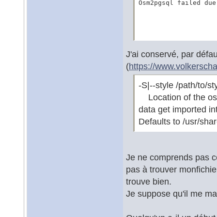
Osm2pgsql failed due
J'ai conservé, par déf
(
https://www.volkersch
-S|--style /path/to/st
Location of the osm2
data get imported i
Defaults to /usr/sha
Je ne comprends pas ce
pas à trouver monfichier
trouve bien.
Je suppose qu'il me man