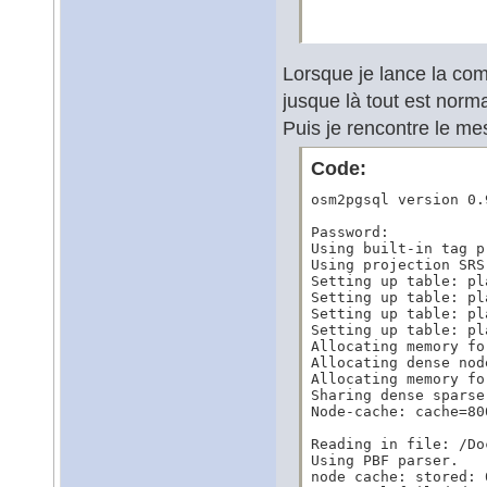
Lorsque je lance la c
jusque là tout est norma
Puis je rencontre le me
Code:
osm2pgsql version 0.
Password:

Using built-in tag p
Using projection SRS
Setting up table: pl
Setting up table: pl
Setting up table: pl
Setting up table: pl
Allocating memory fo
Allocating dense nod
Allocating memory fo
Sharing dense sparse

Node-cache: cache=80
Reading in file: /Do
Using PBF parser.

node cache: stored: 