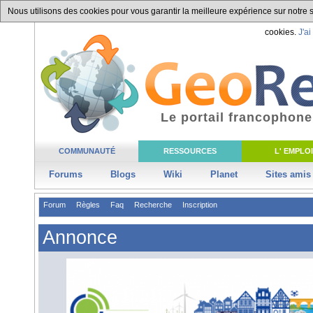
Nous utilisons des cookies pour vous garantir la meilleure expérience sur notre si
cookies.
J'ai
Le portail francophone
COMMUNAUTÉ
RESSOURCES
L' EMPLOI
Forums
Blogs
Wiki
Planet
Sites amis
Forum
Règles
Faq
Recherche
Inscription
Annonce