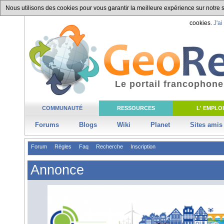
Nous utilisons des cookies pour vous garantir la meilleure expérience sur notre si
cookies.
J'ai
Le portail francophone
COMMUNAUTÉ
RESSOURCES
L' EMPLOI
Forums
Blogs
Wiki
Planet
Sites amis
Forum
Règles
Faq
Recherche
Inscription
Annonce