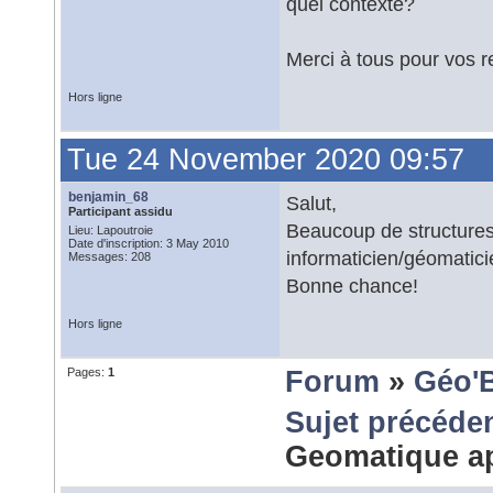
quel contexte?
Merci à tous pour vos 
Hors ligne
Tue 24 November 2020 09:57
benjamin_68
Salut,
Participant assidu
Beaucoup de structures
Lieu: Lapoutroie
Date d'inscription: 3 May 2010
informaticien/géomaticie
Messages: 208
Bonne chance!
Hors ligne
Pages:
1
Forum
»
Géo'
Sujet précéde
Geomatique ap