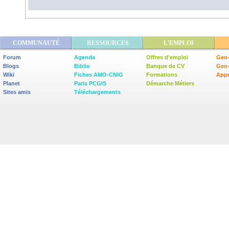
COMMUNAUTÉ
RESSOURCES
L'EMPLOI
Forum
Agenda
Offres d'emploi
Geo-
Blogs
Biblio
Banque de CV
Geo
Wiki
Fiches AMO-CNIG
Formations
Appe
Planet
Paris PCGIS
Démarche Métiers
Sites amis
Téléchargements