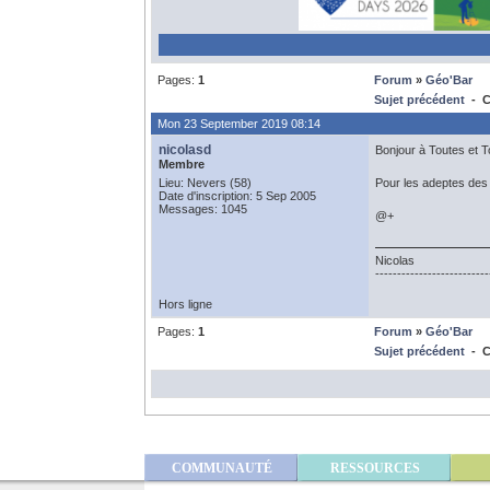
Pages:
1
Forum
»
Géo'Bar
Sujet précédent
- C
Mon 23 September 2019 08:14
nicolasd
Bonjour à Toutes et T
Membre
Lieu: Nevers (58)
Pour les adeptes des
Date d'inscription: 5 Sep 2005
Messages: 1045
@+
Nicolas
--------------------------
Hors ligne
Pages:
1
Forum
»
Géo'Bar
Sujet précédent
- C
COMMUNAUTÉ
RESSOURCES