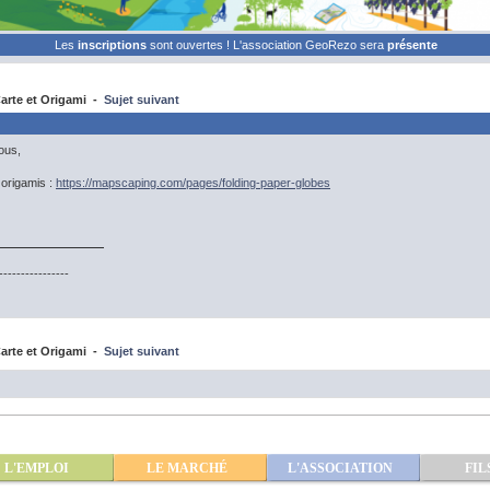
Les
inscriptions
sont ouvertes ! L'association GeoRezo sera
présente
arte et Origami -
Sujet suivant
ous,
 origamis :
https://mapscaping.com/pages/folding-paper-globes
----------------
arte et Origami -
Sujet suivant
L'EMPLOI
LE MARCHÉ
L'ASSOCIATION
FIL