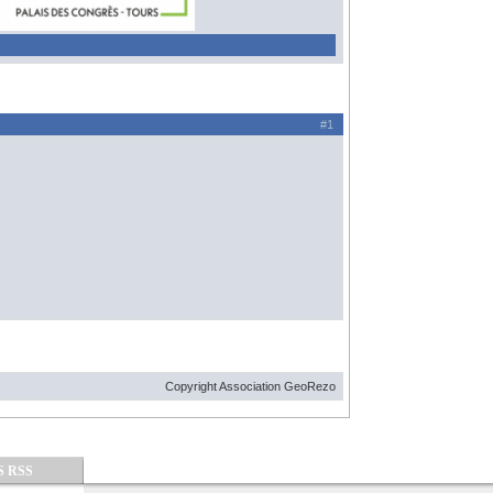
#1
Copyright Association GeoRezo
S RSS