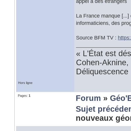
appel à des étrangers
La France manque [...
informaticiens, des pr
Source BFM TV :
https
« L'État est dé
Cohen-Aknine, 
Déliquescence e
Hors ligne
Pages:
1
Forum
»
Géo'
Sujet précéde
nouveaux géo