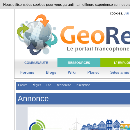
Nous utilisons des cookies pour vous garantir la meilleure expérience sur notre si
cookies.
J'ai
Le portail francophone
COMMUNAUTÉ
RESSOURCES
L' EMPLOI
Forums
Blogs
Wiki
Planet
Sites amis
Forum
Règles
Faq
Recherche
Inscription
Annonce