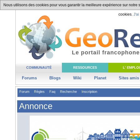
Nous utilisons des cookies pour vous garantir la meilleure expérience sur notre si
cookies.
J'ai
Le portail francophone
COMMUNAUTÉ
RESSOURCES
L' EMPLOI
Forums
Blogs
Wiki
Planet
Sites amis
Forum
Règles
Faq
Recherche
Inscription
Annonce